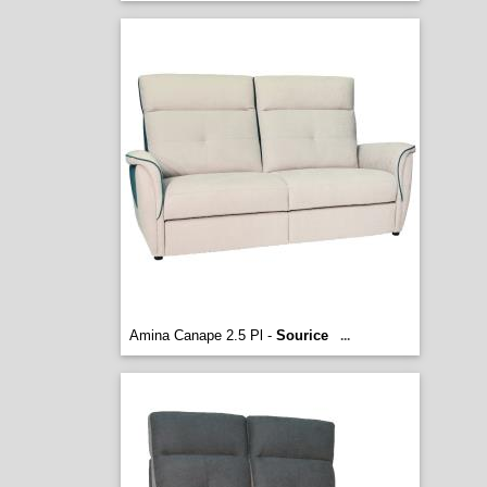
Amina Canape 2.5 Pl -
Sourice
...