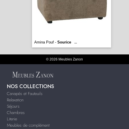
Amina Pouf -
Sourice
...
© 2026 Meubles Zanon
NOS COLLECTIONS
Canapés et Fauteuils
Relaxation
Séjours
Chambres
Literie
Meubles de complément